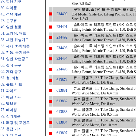
37. 항해 기구
Size: 7/8-9x2
39. 의약품
구형 모델, 슬라이드 록 리프팅 포인트 (
234490
45. 석유 제품
Old Model, Slide-Loc Lifting Points, Unc Th
Size: 1-8x3
47. 문구류
슬라이드 록 리프팅 포인트 (호이스트 링) , 
234491
49. 일반 철물
Lifting Points, Metric Thread, Sl-150, Bolt
51. 브러쉬, 매트
슬라이드 록 리프팅 포인트 (호이스트 링) , 
234492
53. 세면 위생기구
Lifting Points, Metric Thread, Sl-150, Bolt
슬라이드 록 리프팅 포인트 (호이스트 링) , 
55. 세제, 화학제품
234493
Lifting Points, Metric Thread, Sl-150, Bolt
59. 전동, 공기공구
슬라이드 록 리프팅 포인트 (호이스트 링) , 
234494
61. 일반 작업공구
Lifting Points, Metric Thread, Sl-150, Bolt
63. 절삭 공구
슬라이드 록 리프팅 포인트 (호이스트 링) , 
234495
65. 계측 공구
Lifting Points, Metric Thread, Sl-150, Bolt
튜브 클램프 , PP Tube Clamp, Standard Seri
67. 철, 비철
613874
World Wide Metric, Dia 6 mm
69. 볼트, 너트
튜브 클램프 , PP Tube Clamp, Standard Seri
613881
71. 파이프
World Wide Metric, Dia 6.4 mm
73. 배관 자재
튜브 클램프 , PP Tube Clamp, Standard Seri
613882
75. 밸브류
World Wide Metric, Dia 8 mm
튜브 클램프 , PP Tube Clamp, Standard Seri
77. 베어링
613883
World Wide Metric, Dia 9.5 mm
79. 전기제품
튜브 클램프 , PP Tube Clamp, Standard Seri
613884
81. 패킹 및 조인트
World Wide Metric, Dia 10 mm
85. 용접 기기
튜브 클램프 , PP Tube Clamp, Standard Seri
613897
87. 기계 부품
World Wide Metric, Dia 12 mm