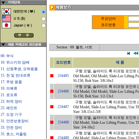
주요단어
코드번호
Section : 69. 볼트, 너트
00. 부식
10. 위스키와 담배
코드번호
제 품
11. 선원후생, 오락용품
구형 모델, 슬라이드 록 리프팅 포인트 (
15. 천 및 린네르류
234485
Old Model, Old Model, Slide-Loc Lifting Po
Sl-150, Bolt Size: 3/8-16x1
17. 주방 용품
구형 모델, 슬라이드 록 리프팅 포인트 (
19. 의복류
234486
Old Model, Old Model, Slide-Loc Lifting Po
21. 로프류
Sl-150, Bolt Size: 1/2-13x1
23. 하역 장비
구형 모델, 슬라이드 록 리프팅 포인트 (
234487
Old Model, Slide-Loc Lifting Points, Unc Th
25. 페인트
Size: 5/8-11x1-5/8
27. 도장 기구
구형 모델, 슬라이드 록 리프팅 포인트 (
31. 안전보호장비
234488
Old Model, Slide-Loc Lifting Points, Unc Th
Size: 3/4-10x2
33. 안전 장비
구형 모델, 슬라이드 록 리프팅 포인트 (
35. 호스, 커플링
234489
Old Model, Slide-Loc Lifting Points, Unc Th