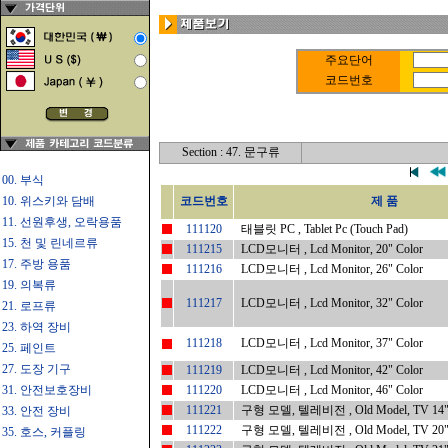
주요단어
코드번호
Section : 47. 문구류
00. 부식
10. 위스키와 담배
코드번호
제 품
11. 선원후생, 오락용품
111120
태블릿 PC , Tablet Pc (Touch Pad)
15. 천 및 린네르류
111215
LCD모니터 , Lcd Monitor, 20" Color
17. 주방 용품
111216
LCD모니터 , Lcd Monitor, 26" Color
19. 의복류
111217
LCD모니터 , Lcd Monitor, 32" Color
21. 로프류
23. 하역 장비
111218
LCD모니터 , Lcd Monitor, 37" Color
25. 페인트
27. 도장 기구
111219
LCD모니터 , Lcd Monitor, 42" Color
31. 안전보호장비
111220
LCD모니터 , Lcd Monitor, 46" Color
111221
구형 모델, 텔레비전 , Old Model, TV 14" 
33. 안전 장비
111222
구형 모델, 텔레비전 , Old Model, TV 20" 
35. 호스, 커플링