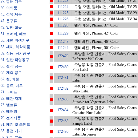
111223
구형 모델, 텔레비전 , Old Model, TV 21" 
37. 항해 기구
111224
구형 모델, 텔레비전 , Old Model, TV 25" 
39. 의약품
111225
구형 모델, 텔레비전 , Old Model, TV 29" 
45. 석유 제품
111226
구형 모델, 텔레비전 , Old Model, TV 34" 
47. 문구류
111228
텔레비전 , Plazma, 37" Color
49. 일반 철물
111229
텔레비전 , Plazma, 42" Color
51. 브러쉬, 매트
53. 세면 위생기구
111243
텔레비전 , Plazma, 46" Color
55. 세제, 화학제품
111244
텔레비전 , Plazma, 50" Color
59. 전동, 공기공구
주방용 각종 견출지 , Food Safety Charts & 
172479
Reference Wall Chart
61. 일반 작업공구
주방용 각종 견출지 , Food Safety Charts & 
63. 절삭 공구
172480
First Label
65. 계측 공구
주방용 각종 견출지 , Food Safety Charts & 
172481
67. 철, 비철
Label
69. 볼트, 너트
주방용 각종 견출지 , Food Safety Charts & 
172482
Week Label
71. 파이프
주방용 각종 견출지 , Food Safety Charts &
73. 배관 자재
172483
Suitable for Vegetarian Label
75. 밸브류
주방용 각종 견출지 , Food Safety Charts &
172484
77. 베어링
Contains Nuts Label
79. 전기제품
주방용 각종 견출지 , Food Safety Charts & 
172485
Sample Label
81. 패킹 및 조인트
주방용 각종 견출지 , Food Safety Charts & L
85. 용접 기기
172486
Label Dispenser
87. 기계 부품