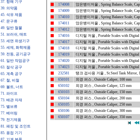
37. 항해 기구
174008
앉은뱅이저울 , Spring Balance Scale, Capa
39. 의약품
174009
앉은뱅이저울 , Spring Balance Scale, Capa
45. 석유 제품
174010
앉은뱅이저울 , Spring Balance Scale, Capa
47. 문구류
174011
앉은뱅이저울 , Spring Balance Scale, Capa
49. 일반 철물
174012
앉은뱅이저울 , Spring Balance Scale, Capa
51. 브러쉬, 매트
174016
디지털 저울 , Portable Scales with Digital D
53. 세면 위생기구
174017
디지털 저울 , Portable Scales with Digital D
55. 세제, 화학제품
174018
디지털 저울 , Portable Scales with Digital D
59. 전동, 공기공구
174019
디지털 저울 , Portable Scales with Digital D
61. 일반 작업공구
174020
디지털 저울 , Portable Scales with Digital D
174023
디지털 저울 , Portable Scales with Digital D
63. 절삭 공구
232581
탱크 검사용 거울 , St.Steel Tank Mirror, 1
65. 계측 공구
650101
외경 퍼스 , Outside Caliper, 100 mm
67. 철, 비철
650102
외경 퍼스 , Outside Caliper, 125 mm
69. 볼트, 너트
650103
외경 퍼스 , Outside Caliper, 150 mm
71. 파이프
650104
외경 퍼스 , Outside Caliper, 200 mm
73. 배관 자재
650105
외경 퍼스 , Outside Caliper, 250 mm
75. 밸브류
650106
외경 퍼스 , Outside Caliper, 300 mm
77. 베어링
650107
외경 퍼스 , Outside Caliper, 350 mm
79. 전기제품
81. 패킹 및 조인트
85. 용접 기기
87. 기계 부품