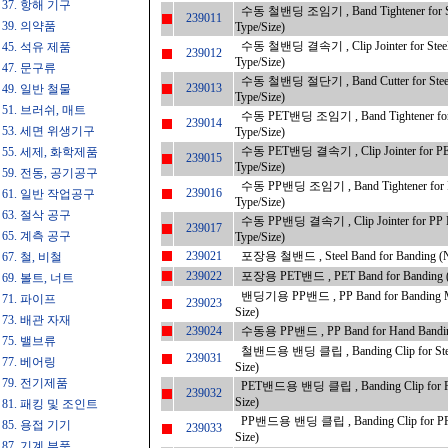
37. 항해 기구
수동 철밴딩 조임기 , Band Tightener for St
239011
39. 의약품
Type/Size)
수동 철밴딩 결속기 , Clip Jointer for Steel
45. 석유 제품
239012
Type/Size)
47. 문구류
수동 철밴딩 절단기 , Band Cutter for Steel
239013
49. 일반 철물
Type/Size)
51. 브러쉬, 매트
수동 PET밴딩 조임기 , Band Tightener for 
239014
53. 세면 위생기구
Type/Size)
수동 PET밴딩 결속기 , Clip Jointer for PE
55. 세제, 화학제품
239015
Type/Size)
59. 전동, 공기공구
수동 PP밴딩 조임기 , Band Tightener for P
239016
61. 일반 작업공구
Type/Size)
63. 절삭 공구
수동 PP밴딩 결속기 , Clip Jointer for PP 
239017
65. 계측 공구
Type/Size)
239021
포장용 철밴드 , Steel Band for Banding (Ne
67. 철, 비철
239022
포장용 PET밴드 , PET Band for Banding (N
69. 볼트, 너트
밴딩기용 PP밴드 , PP Band for Banding M
71. 파이프
239023
Size)
73. 배관 자재
239024
수동용 PP밴드 , PP Band for Hand Banding
75. 밸브류
철밴드용 밴딩 클립 , Banding Clip for Stee
239031
77. 베어링
Size)
79. 전기제품
PET밴드용 밴딩 클립 , Banding Clip for P
239032
Size)
81. 패킹 및 조인트
PP밴드용 밴딩 클립 , Banding Clip for PP
85. 용접 기기
239033
Size)
87. 기계 부품