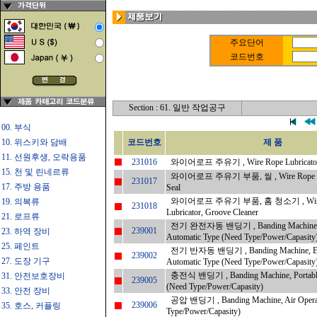
주요단어
코드번호
Section : 61. 일반 작업공구
00. 부식
10. 위스키와 담배
코드번호
제 품
11. 선원후생, 오락용품
231016
와이어로프 주유기 , Wire Rope Lubricator,
15. 천 및 린네르류
와이어로프 주유기 부품, 씰 , Wire Rope Lubr
231017
17. 주방 용품
Seal
와이어로프 주유기 부품, 홈 청소기 , Wire
19. 의복류
231018
Lubricator, Groove Cleaner
21. 로프류
전기 완전자동 밴딩기 , Banding Machine, Ele
239001
23. 하역 장비
Automatic Type (Need Type/Power/Capasity
25. 페인트
전기 반자동 밴딩기 , Banding Machine, Elec
239002
27. 도장 기구
Automatic Type (Need Type/Power/Capasity
충전식 밴딩기 , Banding Machine, Portable E
31. 안전보호장비
239005
(Need Type/Power/Capasity)
33. 안전 장비
공압 밴딩기 , Banding Machine, Air Opera
239006
35. 호스, 커플링
Type/Power/Capasity)